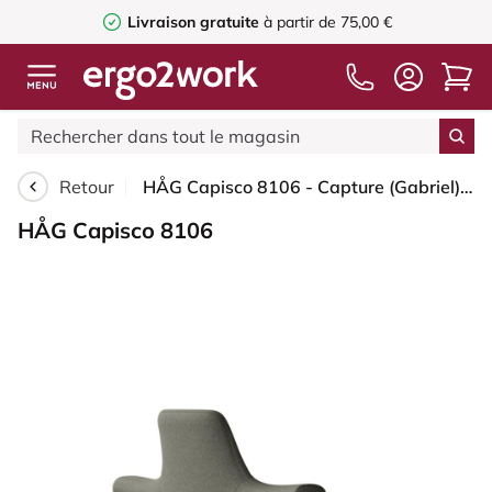
Livraison gratuite
à partir de 75,00 €
Retour
HÅG Capisco 8106 - Capture (Gabriel) - Laine / Polyamide - CPT4401 - Warm grey - Argent - 200 mm (hauteur d’assise 46–64 cm) - Roues souples pour sols durs
HÅG Capisco 8106