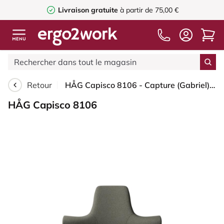
Livraison gratuite
à partir de 75,00 €
Retour
HÅG Capisco 8106 - Capture (Gabriel) - Laine / Polyamide - CPT4401 - Warm grey - Blush Rose - 265 mm (hauteur d’assise 53–79 cm) - Patins
HÅG Capisco 8106