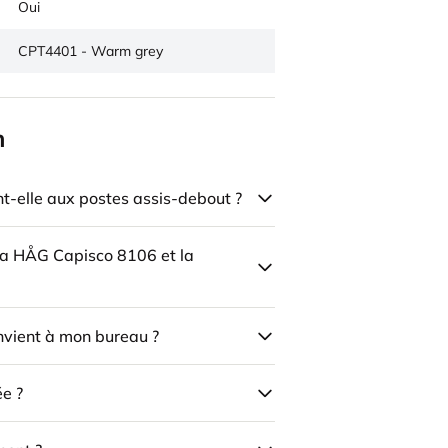
Oui
CPT4401 - Warm grey
n
-elle aux postes assis-debout ?
 la HÅG Capisco 8106 et la
onvient à mon bureau ?
ée ?