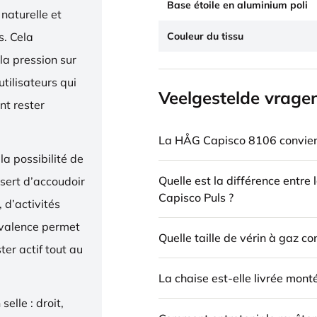
Base étoile en aluminium poli
naturelle et
Couleur du tissu
. Cela
la pression sur
utilisateurs qui
Veelgestelde vrage
nt rester
La HÅG Capisco 8106 convient
la possibilité de
Quelle est la différence entre
 sert d’accoudoir
Capisco Puls ?
 d’activités
yvalence permet
Quelle taille de vérin à gaz c
ter actif tout au
La chaise est-elle livrée mont
elle : droit,