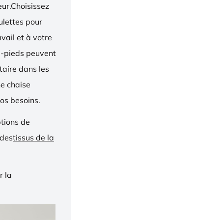
eur.Choisissez
oulettes pour
vail et à votre
e-pieds peuvent
taire dans les
ne chaise
os besoins.
ptions de
 des
tissus de la
r la