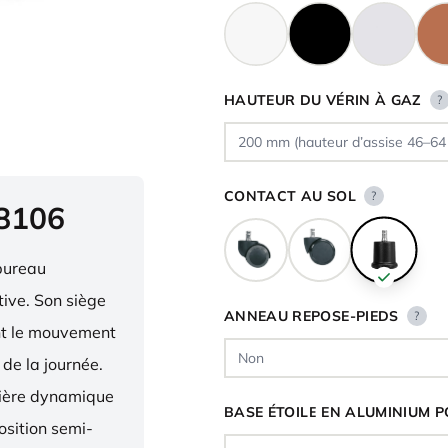
HAUTEUR DU VÉRIN À GAZ
?
CONTACT AU SOL
?
 8106
bureau
ive. Son siège
ANNEAU REPOSE-PIEDS
?
ent le mouvement
 de la journée.
nière dynamique
BASE ÉTOILE EN ALUMINIUM P
osition semi-