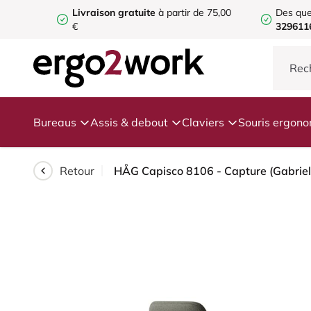
Livraison gratuite
à partir de 75,00
Des que
€
329611
Bureaus
Assis & debout
Claviers
Souris ergon
Retour
HÅG Capisco 8106 - Capture (Gabriel)