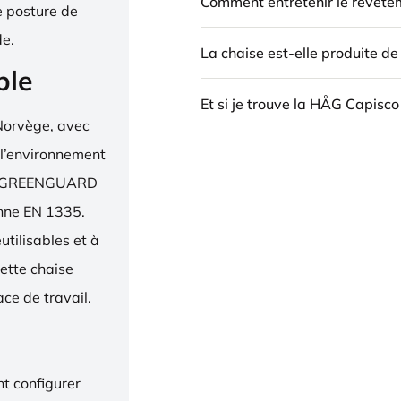
Comment entretenir le revête
e posture de
de.
La chaise est-elle produite d
ble
Et si je trouve la HÅG Capisco
Norvège, avec
 l’environnement
bel, GREENGUARD
enne EN 1335.
utilisables et à
ette chaise
ce de travail.
t configurer