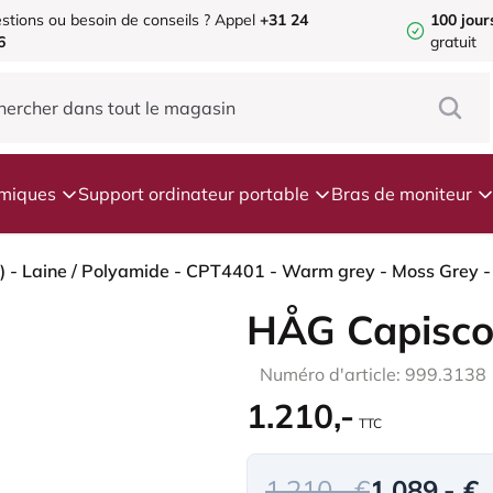
stions ou besoin de conseils ?
Appel
+31 24
100 jour
6
gratuit
omiques
Support ordinateur portable
Bras de moniteur
 - Laine / Polyamide - CPT4401 - Warm grey - Moss Grey -
HÅG Capisco
Numéro d'article: 999.3138
1.210,-
TTC
1.210,- €
1.089,- €