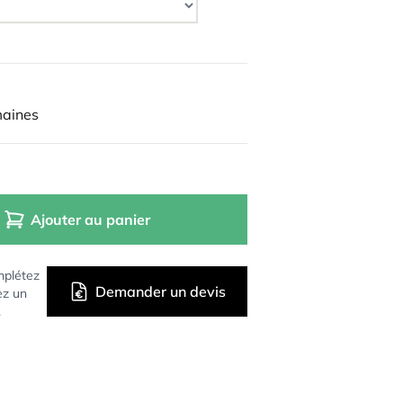
maines
Ajouter au panier
mplétez
Demander un devis
ez un
.