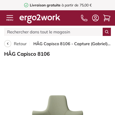
Livraison gratuite
à partir de 75,00 €
Retour
HÅG Capisco 8106 - Capture (Gabriel) - Laine / Polyamide - CPT5101 - Green-grey - Blanc - 200 mm (hauteur d’assise 46–64 cm) - Roues souples pour sols durs
HÅG Capisco 8106