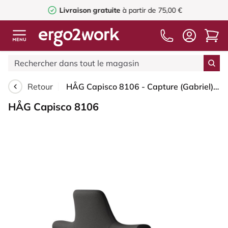
Livraison gratuite
à partir de 75,00 €
Retour
HÅG Capisco 8106 - Capture (Gabriel) - Laine / Polyamide - CPT5501 - Charcoal - Noir - 200 mm (hauteur d’assise 46–64 cm) - Roues souples pour sols durs
HÅG Capisco 8106