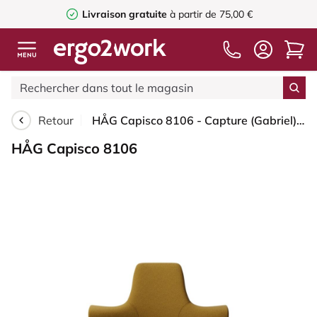
Livraison gratuite
à partir de 75,00 €
Retour
HÅG Capisco 8106 - Capture (Gabriel) - Laine / Polyamide - CPT6401 - Ochre - Blush Rose - 265 mm (hauteur d’assise 53–79 cm) - Roues souples pour sols durs
HÅG Capisco 8106