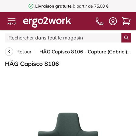
Livraison gratuite
à partir de 75,00 €
Retour
HÅG Capisco 8106 - Capture (Gabriel) - Laine / Polyamide - CPT6601 - Blue - Moss Grey - 265 mm (hauteur d’assise 53–79 cm) - Patins
HÅG Capisco 8106