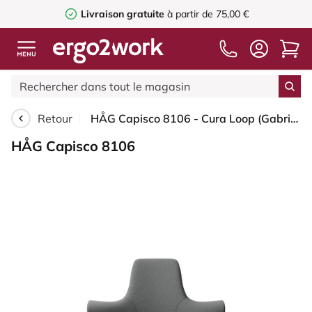
Livraison gratuite
à partir de 75,00 €
Retour
HÅG Capisco 8106 - Cura Loop (Gabriel) - Polyester recyclé - CLP60109 - Grey - Argent - 200 mm (hauteur d’assise 46–64 cm) - Patins
HÅG Capisco 8106