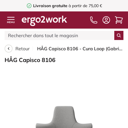
Livraison gratuite
à partir de 75,00 €
Retour
HÅG Capisco 8106 - Cura Loop (Gabriel) - Polyester recyclé - CLP60110 Light grey - Blush Rose - 265 mm (hauteur d’assise 53–79 cm) - Roues souples pour sols durs
HÅG Capisco 8106