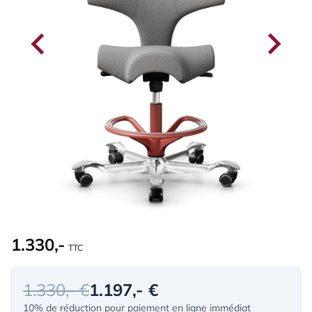
1.330,-
TTC
1.330,- €
1.197,- €
10% de réduction pour paiement en ligne immédiat