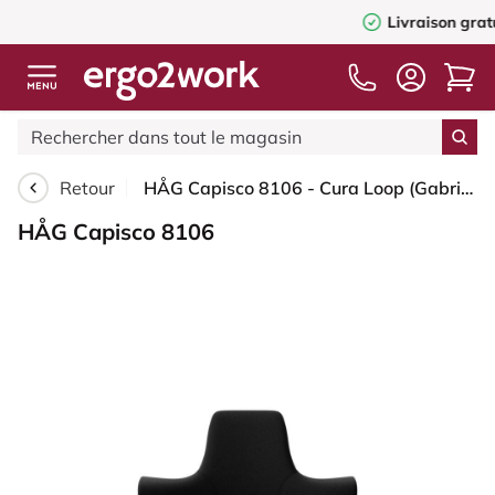
Livraison gratuite
à partir de 75
Retour
HÅG Capisco 8106 - Cura Loop (Gabriel) - Polyester recyclé - CLP60999 Black - Argent - 265 mm (hauteur d’assise 53–79 cm) - Roues dures pour sols souples
HÅG Capisco 8106