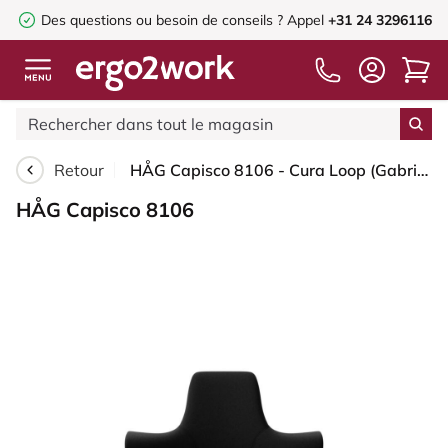
Des questions ou besoin de conseils ?
Appel
+31 24 3296116
Retour
HÅG Capisco 8106 - Cura Loop (Gabriel) - Polyester recyclé - CLP60999 Black - Blanc - 200 mm (hauteur d’assise 46–64 cm) - Patins
HÅG Capisco 8106