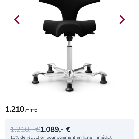
1.210,-
TTC
1.210,- €
1.089,- €
10% de réduction pour paiement en ligne immédiat