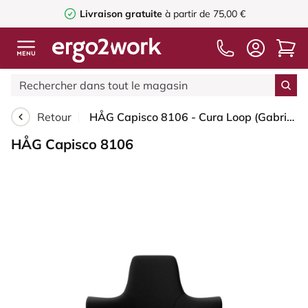
Livraison gratuite
à partir de 75,00 €
Retour
HÅG Capisco 8106 - Cura Loop (Gabriel) - Polyester recyclé - CLP60999 Black - Blanc - 200 mm (hauteur d’assise 46–64 cm) - Patins
HÅG Capisco 8106