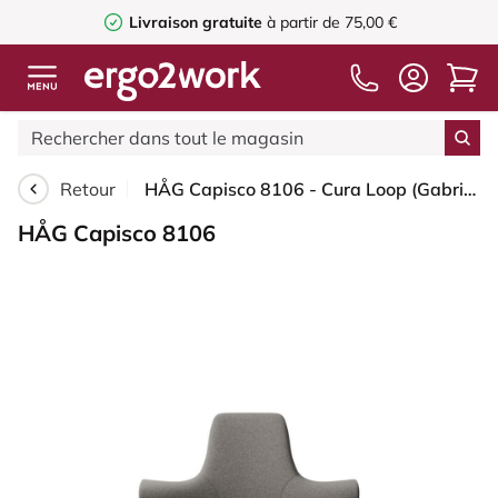
Livraison gratuite
à partir de 75,00 €
Retour
HÅG Capisco 8106 - Cura Loop (Gabriel) - Polyester recyclé - CLP61168 Beige-grey - Noir - 150 mm (hauteur d’assise 40–55 cm) - Roues souples pour sols durs
HÅG Capisco 8106