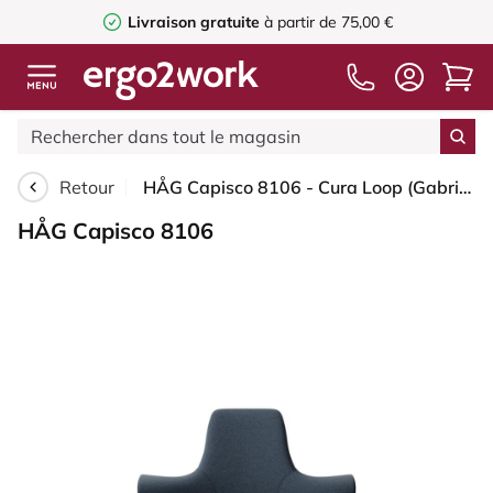
Livraison gratuite
à partir de 75,00 €
Retour
HÅG Capisco 8106 - Cura Loop (Gabriel) - Polyester recyclé - CLP66165 Blue - Moss Grey - 265 mm (hauteur d’assise 53–79 cm) - Roues dures pour sols souples
HÅG Capisco 8106