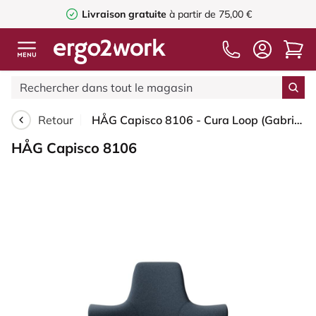
Livraison gratuite
à partir de 75,00 €
Retour
HÅG Capisco 8106 - Cura Loop (Gabriel) - Polyester recyclé - CLP66165 Blue - Moss Grey - 265 mm (hauteur d’assise 53–79 cm) - Roues dures pour sols souples
HÅG Capisco 8106