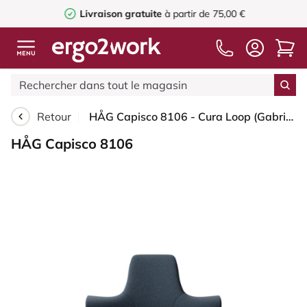
Livraison gratuite
à partir de 75,00 €
Retour
HÅG Capisco 8106 - Cura Loop (Gabriel) - Polyester recyclé - CLP66165 Blue - Noir - 200 mm (hauteur d’assise 46–64 cm) - Roues souples pour sols durs
HÅG Capisco 8106