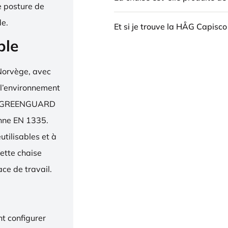
e posture de
de.
Et si je trouve la HÅG Capisco
ble
Norvège, avec
 l’environnement
bel, GREENGUARD
enne EN 1335.
utilisables et à
ette chaise
ce de travail.
t configurer