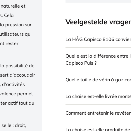
naturelle et
. Cela
Veelgestelde vrage
la pression sur
utilisateurs qui
La HÅG Capisco 8106 convient
nt rester
Quelle est la différence entre
Capisco Puls ?
la possibilité de
 sert d’accoudoir
Quelle taille de vérin à gaz c
 d’activités
yvalence permet
La chaise est-elle livrée mont
ter actif tout au
Comment entretenir le revête
elle : droit,
La chaise est-elle produite d