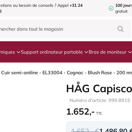
stions ou besoin de conseils ?
Appel
+31 24
100 jour
6
gratuit
omiques
Support ordinateur portable
Bras de moniteur
HÅG Capisco
Numéro d'article: 999.8915
1.652,-
TTC
1.652,- €
1.486,80 