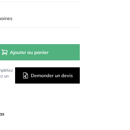
maines
Ajouter au panier
mplétez
Demander un devis
ez un
.
bas