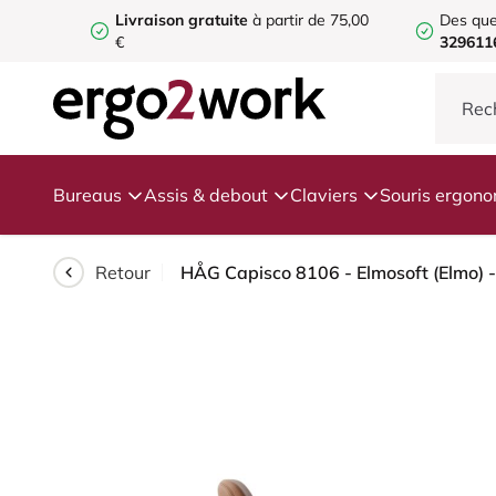
Livraison gratuite
à partir de 75,00
Des que
€
329611
Bureaus
Assis & debout
Claviers
Souris ergon
Retour