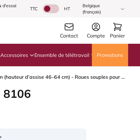
s
d'essai
Belgique
TTC
HT
(français)
Contact
Compte
Panier
Accessoires
Ensemble de télétravail
Promotions
HÅG Capisco 8106 - Elmosoft (Elmo) - Cuir semi-aniline - EL33004 - Cognac - Blush Rose - 200 mm (hauteur d’assise 46–64 cm) - Roues souples pour sols durs
 8106
€