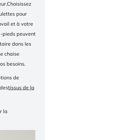
eur.Choisissez
oulettes pour
vail et à votre
e-pieds peuvent
taire dans les
ne chaise
os besoins.
ptions de
 des
tissus de la
r la