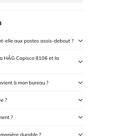
n
-elle aux postes assis-debout ?
 la HÅG Capisco 8106 et la
onvient à mon bureau ?
ée ?
ment ?
e manière durable ?