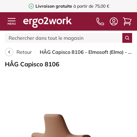
Livraison gratuite
à partir de 75,00 €
Retour
HÅG Capisco 8106 - Elmosoft (Elmo) - Cuir semi-aniline - EL33004 - Cognac - Blush Rose - 265 mm (hauteur d’assise 53–79 cm) - Patins
HÅG Capisco 8106