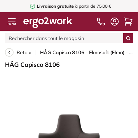
Livraison gratuite
à partir de 75,00 €
Retour
HÅG Capisco 8106 - Elmosoft (Elmo) - Cuir semi-aniline - EL93068 - Dark brown - Argent - 150 mm (hauteur d’assise 40–55 cm) - Patins
HÅG Capisco 8106