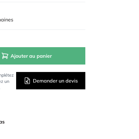
maines
Ajouter au panier
mplétez
Demander un devis
ez un
.
bas