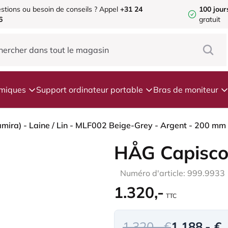
stions ou besoin de conseils ?
Appel
+31 24
100 jour
6
gratuit
omiques
Support ordinateur portable
Bras de moniteur
HÅG Capisco
Numéro d'article: 999.9933
1.320,-
TTC
1.320,- €
1.188,- €