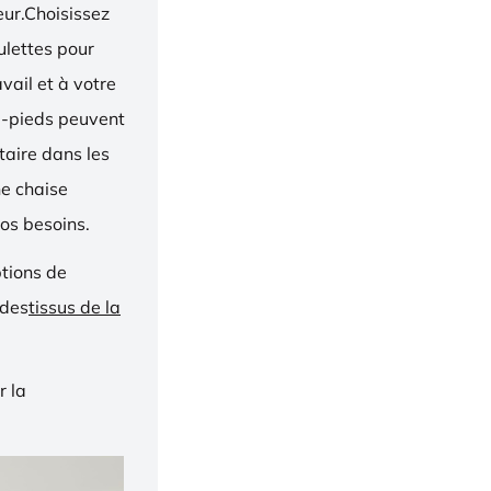
eur.Choisissez
oulettes pour
vail et à votre
e-pieds peuvent
taire dans les
ne chaise
os besoins.
ptions de
 des
tissus de la
r la