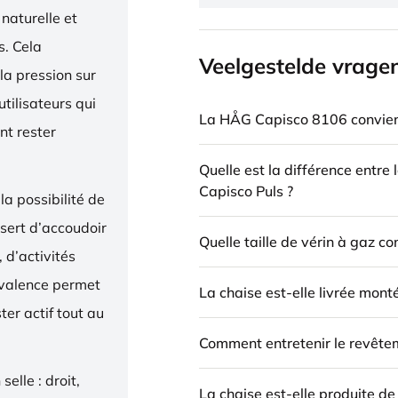
naturelle et
. Cela
Veelgestelde vrage
la pression sur
utilisateurs qui
La HÅG Capisco 8106 convient
nt rester
Quelle est la différence entre
Capisco Puls ?
la possibilité de
 sert d’accoudoir
Quelle taille de vérin à gaz c
 d’activités
yvalence permet
La chaise est-elle livrée mont
ter actif tout au
Comment entretenir le revête
elle : droit,
La chaise est-elle produite d