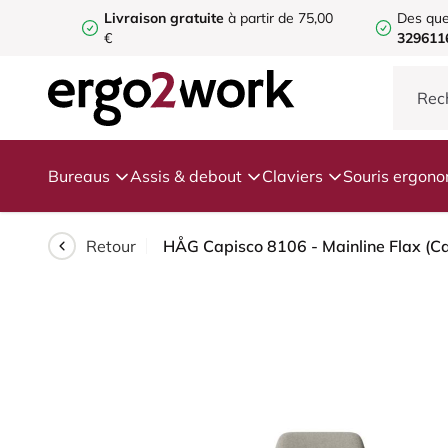
Livraison gratuite
à partir de 75,00
Des que
€
329611
Bureaus
Assis & debout
Claviers
Souris ergon
Retour