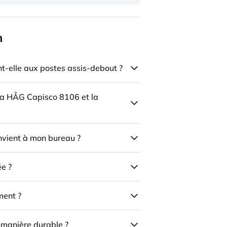
n
-elle aux postes assis-debout ?
 la HÅG Capisco 8106 et la
onvient à mon bureau ?
ée ?
ment ?
e manière durable ?