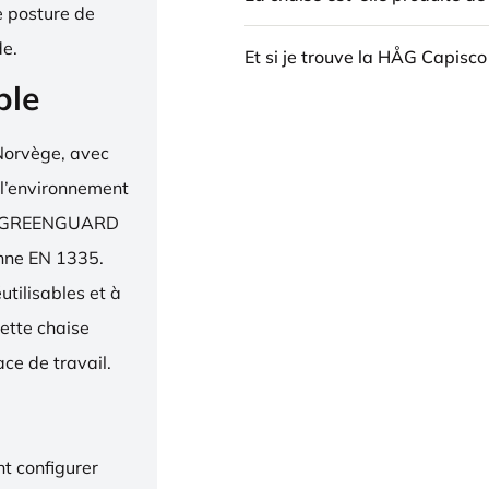
e posture de
de.
Et si je trouve la HÅG Capisco
ble
Norvège, avec
 l’environnement
bel, GREENGUARD
enne EN 1335.
utilisables et à
ette chaise
ce de travail.
t configurer