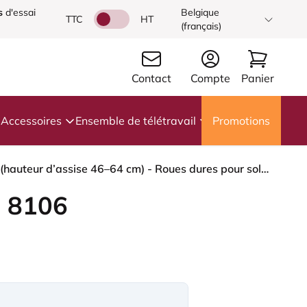
s
d'essai
Belgique
TTC
HT
(français)
Contact
Compte
Panier
Accessoires
Ensemble de télétravail
Promotions
HÅG Capisco 8106 - Mainline Flax (Camira) - Laine / Lin - MLF002 Beige-Grey - Argent - 200 mm (hauteur d’assise 46–64 cm) - Roues dures pour sols souples
 8106