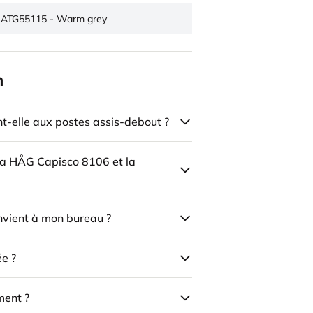
ATG55115 - Warm grey
n
-elle aux postes assis-debout ?
 la HÅG Capisco 8106 et la
onvient à mon bureau ?
ée ?
ment ?