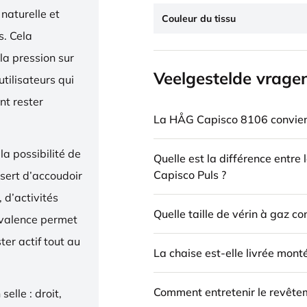
naturelle et
Couleur du tissu
. Cela
la pression sur
Veelgestelde vrage
utilisateurs qui
nt rester
La HÅG Capisco 8106 convient
la possibilité de
Quelle est la différence entre
Capisco Puls ?
 sert d’accoudoir
 d’activités
Quelle taille de vérin à gaz c
yvalence permet
ter actif tout au
La chaise est-elle livrée mont
Comment entretenir le revête
elle : droit,