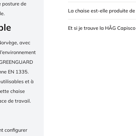
e posture de
La chaise est-elle produite d
de.
ble
Et si je trouve la HÅG Capisco
Norvège, avec
 l’environnement
bel, GREENGUARD
enne EN 1335.
utilisables et à
ette chaise
ce de travail.
t configurer