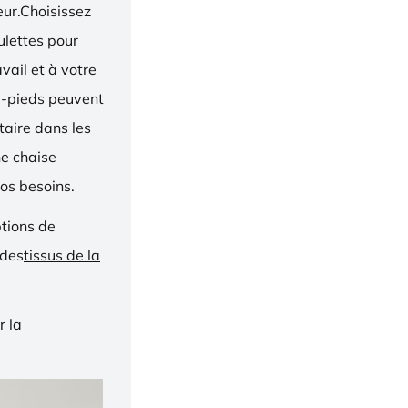
eur.Choisissez
oulettes pour
vail et à votre
e-pieds peuvent
taire dans les
ne chaise
os besoins.
ptions de
 des
tissus de la
r la