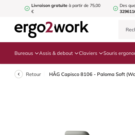
Livraison gratuite
à partir de 75,00
Des que
€
329611
Bureaus
Assis & debout
Claviers
Souris ergon
Retour