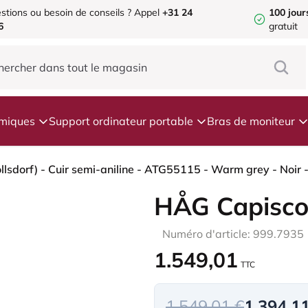
stions ou besoin de conseils ?
Appel
+31 24
100 jour
6
gratuit
omiques
Support ordinateur portable
Bras de moniteur
HÅG Capisco
Numéro d'article: 999.7935
1.549,01
TTC
1.549,01 €
1.394,1