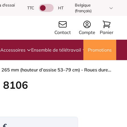
s
d'essai
Belgique
TTC
HT
(français)
Contact
Compte
Panier
Accessoires
Ensemble de télétravail
Promotions
HÅG Capisco 8106 - Paloma Soft (Wollsdorf) - Cuir semi-aniline - ATG55115 - Warm grey - Noir - 265 mm (hauteur d’assise 53–79 cm) - Roues dures pour sols souples
 8106
1 €