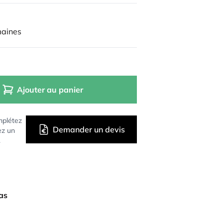
maines
Ajouter au panier
mplétez
Demander un devis
ez un
.
bas