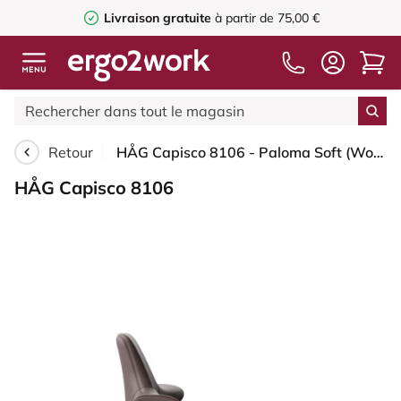
Livraison gratuite
à partir de 75,00 €
Retour
HÅG Capisco 8106 - Paloma Soft (Wollsdorf) - Cuir semi-aniline - ATG55130 - Dark brown - Argent - 200 mm (hauteur d’assise 46–64 cm) - Roues dures pour sols souples
HÅG Capisco 8106