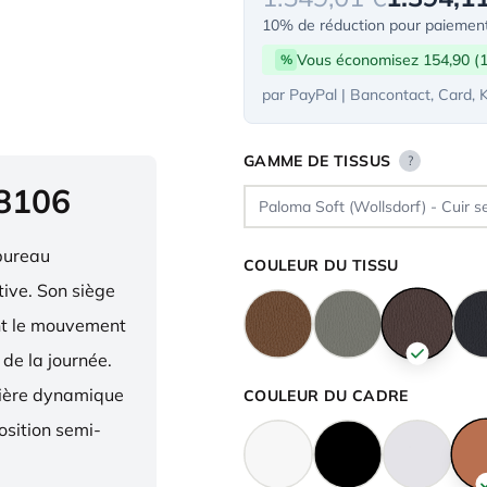
10% de réduction pour paiement
Vous économisez 154,90 (
%
par PayPal | Bancontact, Card, 
GAMME DE TISSUS
?
 8106
bureau
COULEUR DU TISSU
ive. Son siège
ent le mouvement
 de la journée.
nière dynamique
COULEUR DU CADRE
osition semi-