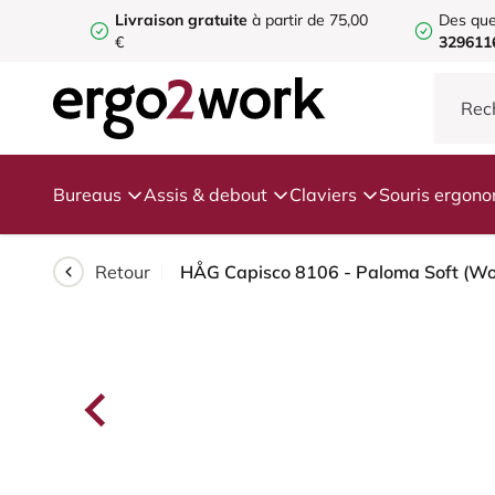
Livraison gratuite
à partir de 75,00
Des que
€
329611
Bureaus
Assis & debout
Claviers
Souris ergon
Retour