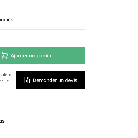
maines
Ajouter au panier
mplétez
Demander un devis
ez un
.
bas