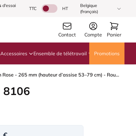
s
d'essai
Belgique
TTC
HT
(français)
Contact
Compte
Panier
Accessoires
Ensemble de télétravail
Promotions
HÅG Capisco 8106 - Paloma Soft (Wollsdorf) - Cuir semi-aniline - ATG55130 - Dark brown - Blush Rose - 265 mm (hauteur d’assise 53–79 cm) - Roues souples pour sols durs
 8106
1 €