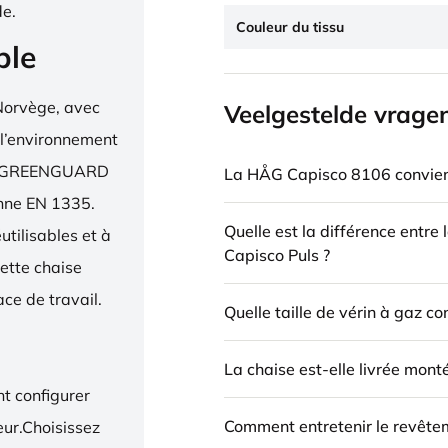
de.
Couleur du tissu
ble
Norvège, avec
Veelgestelde vrage
 l’environnement
bel, GREENGUARD
La HÅG Capisco 8106 convient
enne EN 1335.
Quelle est la différence entre
utilisables et à
Capisco Puls ?
ette chaise
ce de travail.
Quelle taille de vérin à gaz c
La chaise est-elle livrée mont
t configurer
Comment entretenir le revête
eur.Choisissez