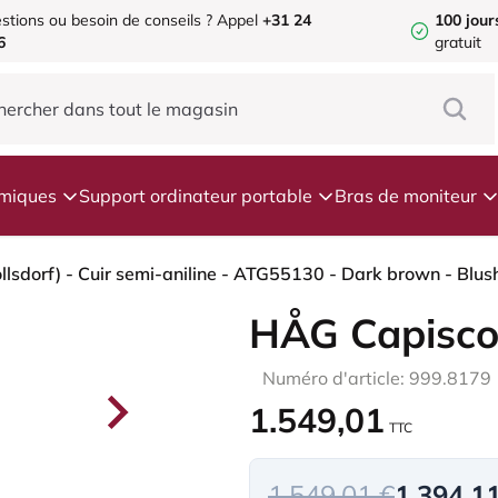
stions ou besoin de conseils ?
Appel
+31 24
100 jour
6
gratuit
omiques
Support ordinateur portable
Bras de moniteur
HÅG Capisco
Numéro d'article: 999.8179
1.549,01
TTC
1.549,01 €
1.394,1