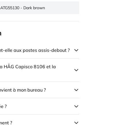
ATG55130 - Dark brown
n
-elle aux postes assis-debout ?
 la HÅG Capisco 8106 et la
onvient à mon bureau ?
ée ?
ment ?