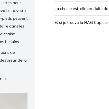
oulettes pour
La chaise est-elle produite d
vail et à votre
e-pieds peuvent
Et si je trouve la HÅG Capisco
taire dans les
ne chaise
os besoins.
ptions de
 des
tissus de la
r la