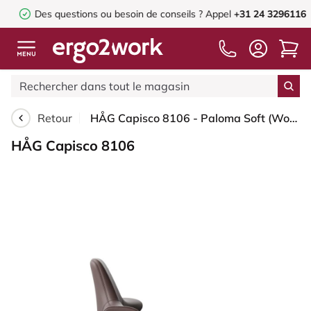
Des questions ou besoin de conseils ?
Appel
+31 24 3296116
Retour
HÅG Capisco 8106 - Paloma Soft (Wollsdorf) - Cuir semi-aniline - ATG55130 - Dark brown - Moss Grey - 265 mm (hauteur d’assise 53–79 cm) - Patins
HÅG Capisco 8106