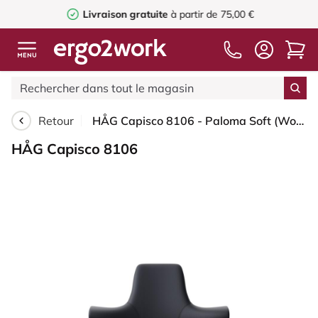
Livraison gratuite
à partir de 75,00 €
Retour
HÅG Capisco 8106 - Paloma Soft (Wollsdorf) - Cuir semi-aniline - ATG55185 - Charcoal - Argent - 150 mm (hauteur d’assise 40–55 cm) - Roues souples pour sols durs
HÅG Capisco 8106