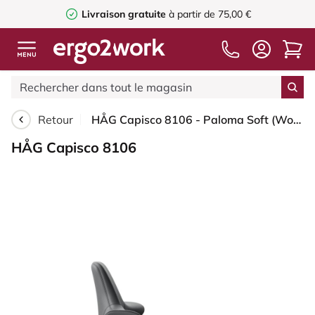
Livraison gratuite
à partir de 75,00 €
Retour
HÅG Capisco 8106 - Paloma Soft (Wollsdorf) - Cuir semi-aniline - ATG55206 - Grey - Argent - 265 mm (hauteur d’assise 53–79 cm) - Patins
HÅG Capisco 8106