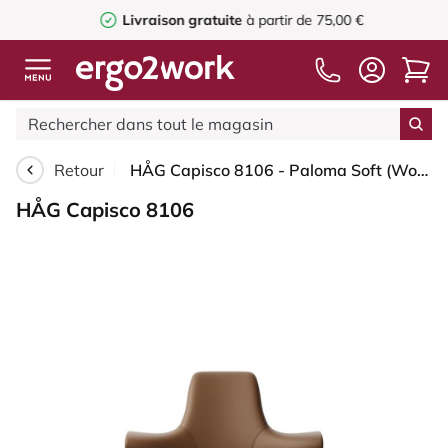
Livraison gratuite
à partir de 75,00 €
Retour
HÅG Capisco 8106 - Paloma Soft (Wollsdorf) - Cuir semi-aniline - PL05429 Cognac - Blanc - 265 mm (hauteur d’assise 53–79 cm) - Roues dures pour sols souples
HÅG Capisco 8106