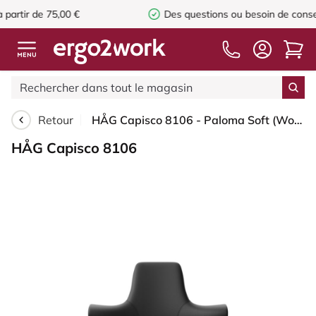
0 €
Des questions ou besoin de conseils ?
Appel
+3
Retour
HÅG Capisco 8106 - Paloma Soft (Wollsdorf) - Cuir semi-aniline - PL56100 Black - Argent - 200 mm (hauteur d’assise 46–64 cm) - Patins
HÅG Capisco 8106