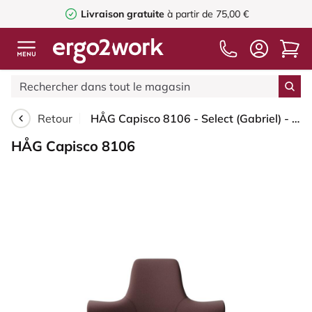
Livraison gratuite
à partir de 75,00 €
Retour
HÅG Capisco 8106 - Select (Gabriel) - Laine / Polyamide - SC61186 - Chestnut - Argent - 265 mm (hauteur d’assise 53–79 cm) - Roues souples pour sols durs
HÅG Capisco 8106