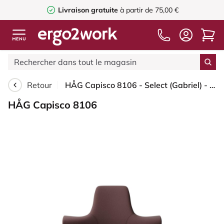
Livraison gratuite
à partir de 75,00 €
Retour
HÅG Capisco 8106 - Select (Gabriel) - Laine / Polyamide - SC61186 - Chestnut - Noir - 150 mm (hauteur d’assise 40–55 cm) - Roues souples pour sols durs
HÅG Capisco 8106