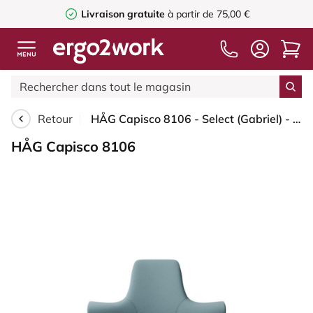
Livraison gratuite
à partir de 75,00 €
Retour
HÅG Capisco 8106 - Select (Gabriel) - Laine / Polyamide - SC67098 - Glacier blue - Blanc - 200 mm (hauteur d’assise 46–64 cm) - Patins
HÅG Capisco 8106