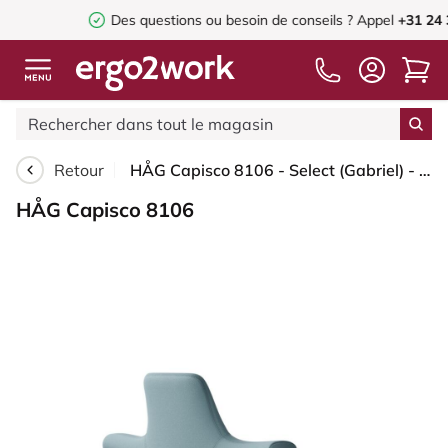
Des questions ou besoin de conseils ?
Appel
+31 24 32961
Retour
HÅG Capisco 8106 - Select (Gabriel) - Laine / Polyamide - SC67098 - Glacier blue - Blush Rose - 150 mm (hauteur d’assise 40–55 cm) - Patins
HÅG Capisco 8106