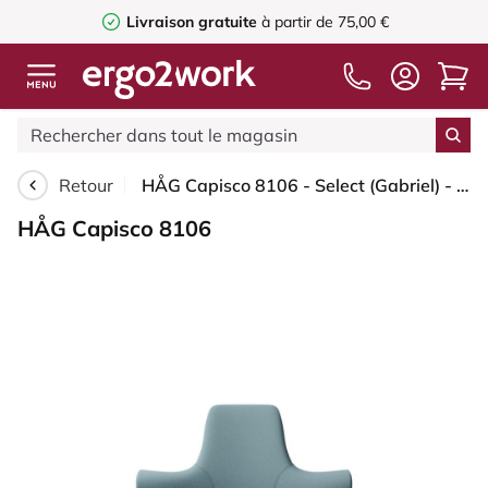
Livraison gratuite
à partir de 75,00 €
Retour
HÅG Capisco 8106 - Select (Gabriel) - Laine / Polyamide - SC67098 - Glacier blue - Moss Grey - 200 mm (hauteur d’assise 46–64 cm) - Roues dures pour sols souples
HÅG Capisco 8106