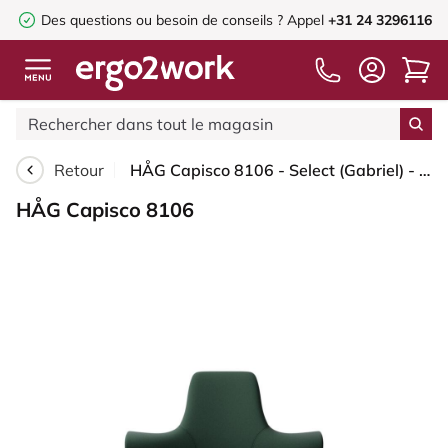
Des questions ou besoin de conseils ?
Appel
+31 24 3296116
Retour
HÅG Capisco 8106 - Select (Gabriel) - Laine / Polyamide - SC68209 - Dark green - Moss Grey - 200 mm (hauteur d’assise 46–64 cm) - Patins
HÅG Capisco 8106