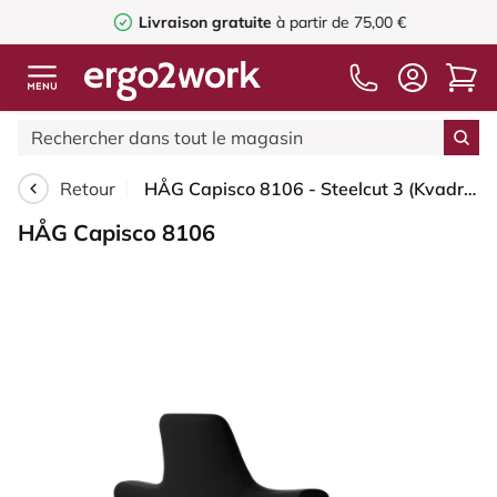
Livraison gratuite
à partir de 75,00 €
Retour
HÅG Capisco 8106 - Steelcut 3 (Kvadrat) - Laine / Polyamide - STT190 - Black - Argent - 150 mm (hauteur d’assise 40–55 cm) - Patins
HÅG Capisco 8106