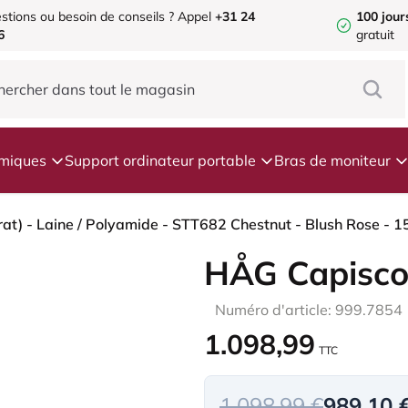
stions ou besoin de conseils ?
Appel
+31 24
100 jour
6
gratuit
omiques
Support ordinateur portable
Bras de moniteur
HÅG Capisco
Numéro d'article: 999.7854
1.098,99
TTC
1.098,99 €
989,10 