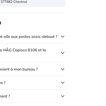
STT682 Chestnut
n
-elle aux postes assis-debout ?
 la HÅG Capisco 8106 et la
onvient à mon bureau ?
ée ?
ment ?