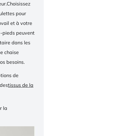
eur.Choisissez
oulettes pour
vail et à votre
e-pieds peuvent
taire dans les
ne chaise
os besoins.
ptions de
 des
tissus de la
r la