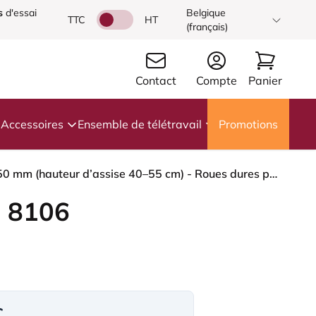
s
d'essai
Belgique
TTC
HT
(français)
Contact
Compte
Panier
Accessoires
Ensemble de télétravail
Promotions
HÅG Capisco 8106 - Steelcut 3 (Kvadrat) - Laine / Polyamide - STT682 Chestnut - Blush Rose - 150 mm (hauteur d’assise 40–55 cm) - Roues dures pour sols souples
 8106
€