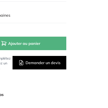
maines
Ajouter au panier
mplétez
Demander un devis
ez un
.
bas