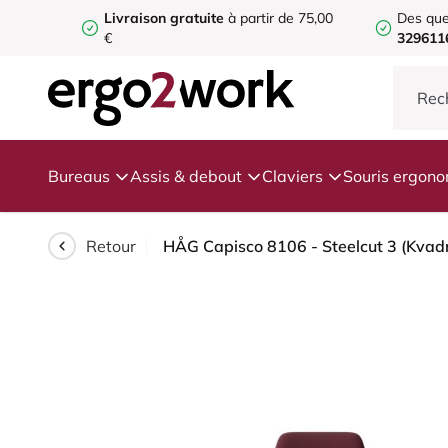
Livraison gratuite
à partir de 75,00
Des que
€
329611
Bureaus
Assis & debout
Claviers
Souris ergon
Retour