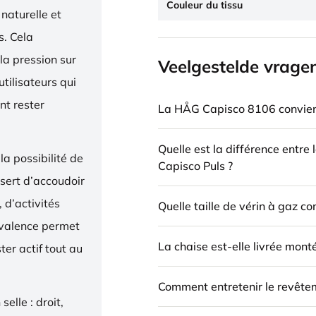
Couleur du tissu
naturelle et
. Cela
la pression sur
Veelgestelde vrage
utilisateurs qui
nt rester
La HÅG Capisco 8106 convient
Quelle est la différence entre
la possibilité de
Capisco Puls ?
 sert d’accoudoir
 d’activités
Quelle taille de vérin à gaz c
yvalence permet
La chaise est-elle livrée mont
ter actif tout au
Comment entretenir le revête
elle : droit,