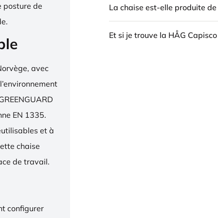
e posture de
La chaise est-elle produite d
de.
Et si je trouve la HÅG Capisco
ble
Norvège, avec
 l’environnement
bel, GREENGUARD
enne EN 1335.
utilisables et à
ette chaise
ce de travail.
t configurer