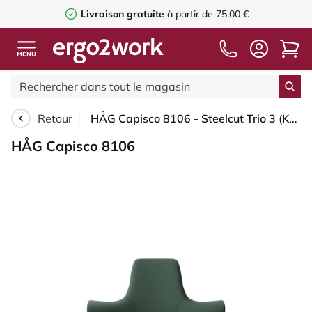
Livraison gratuite
à partir de 75,00 €
Retour
HÅG Capisco 8106 - Steelcut Trio 3 (Kvadrat) - Laine / Polyamide - STT966 Brown grey - Blanc - 265 mm (hauteur d’assise 53–79 cm) - Roues souples pour sols durs
HÅG Capisco 8106