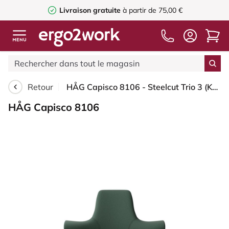
Livraison gratuite
à partir de 75,00 €
Retour
HÅG Capisco 8106 - Steelcut Trio 3 (Kvadrat) - Laine / Polyamide - STT966 Brown grey - Blush Rose - 265 mm (hauteur d’assise 53–79 cm) - Patins
HÅG Capisco 8106