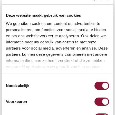
VLOERCONTACT
?
Deze website maakt gebruik van cookies
We gebruiken cookies om content en advertenties te
personaliseren, om functies voor social media te bieden
VOETENRING
?
en om ons websiteverkeer te analyseren. Ook delen we
informatie over uw gebruik van onze site met onze
partners voor social media, adverteren en analyse. Deze
partners kunnen deze gegevens combineren met andere
VOETENSTER IN GEPOLIJST ALUMINIUM
?
informatie die u aan ze heeft verstrekt of die ze hebben
verzameld op basis van uw gebruik van hun services.
Toestemmingsselectie
Noodzakelijk
Beschikbaar
Levertijd: 3-6 weken
Voorkeuren