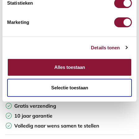
Aantal:
Statistieken
In winkelwagen
Marketing
Offerte aanvragen
Details tonen
Opzoek naar een offerte op maat? Maak je werkplek compleet
en vraag in de winkelwagen direct een persoonlijke offerte aan.
Alles toestaan
Toevoegen aan vergelijker
Selectie toestaan
Laagste Prijsgarantie
Gratis verzending
10 jaar garantie
Volledig naar wens samen te stellen