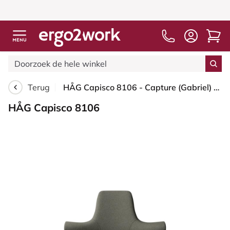
Terug
HÅG Capisco 8106 - Capture (Gabriel) - Wol / Polyamide - CPT4401 - Warm grey - Wit - 265 mm (Zithoogte 53-79cm) - Zachte wielen t.b.v. harde vloeren
HÅG Capisco 8106