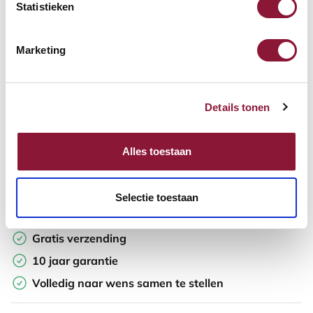
Aantal:
Statistieken
In winkelwagen
Marketing
Offerte aanvragen
Details tonen
Opzoek naar een offerte op maat? Maak je werkplek compleet
en vraag in de winkelwagen direct een persoonlijke offerte aan.
Alles toestaan
Toevoegen aan vergelijker
Selectie toestaan
Laagste Prijsgarantie
Gratis verzending
10 jaar garantie
Volledig naar wens samen te stellen