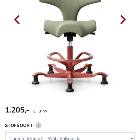
1.205,-
incl. BTW
STOFSOORT
?