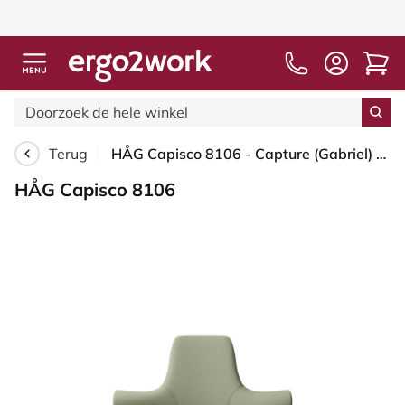
Terug
HÅG Capisco 8106 - Capture (Gabriel) - Wol / Polyamide - CPT5101 - Green-grey - Blush Rose - 200 mm (Zithoogte 46-64mm) - Glijdoppen
HÅG Capisco 8106