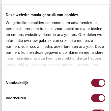
VLOERCONTACT
?
Deze website maakt gebruik van cookies
We gebruiken cookies om content en advertenties te
personaliseren, om functies voor social media te bieden
VOETENRING
?
en om ons websiteverkeer te analyseren. Ook delen we
informatie over uw gebruik van onze site met onze
partners voor social media, adverteren en analyse. Deze
partners kunnen deze gegevens combineren met andere
VOETENSTER IN GEPOLIJST ALUMINIUM
?
informatie die u aan ze heeft verstrekt of die ze hebben
verzameld op basis van uw gebruik van hun services.
Toestemmingsselectie
Noodzakelijk
Beschikbaar
Levertijd: 3-6 weken
Voorkeuren