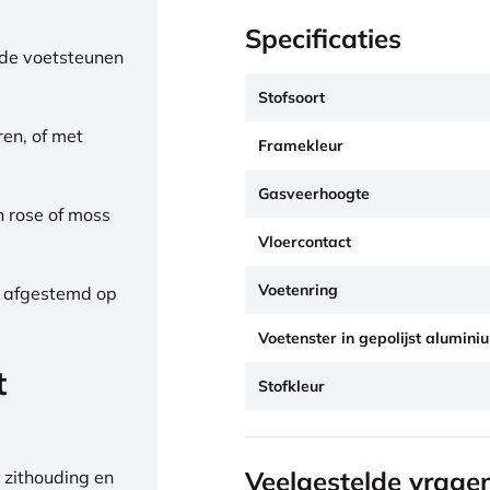
Specificaties
de voetsteunen
Stofsoort
ren, of met
Framekleur
Gasveerhoogte
h rose of moss
Vloercontact
Voetenring
, afgestemd op
Voetenster in gepolijst alumini
t
Stofkleur
Veelgestelde vrage
 zithouding en