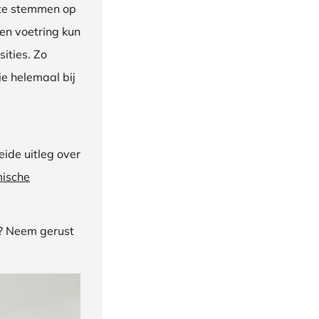
f te stemmen op
een voetring kun
ities. Zo
e helemaal bij
ide uitleg over
mische
n? Neem gerust