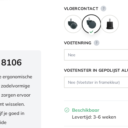
VLOERCONTACT
?
VOETENRING
?
 8106
VOETENSTER IN GEPOLIJST A
ve ergonomische
e zadelvormige
 zorgen ervoor
nt wisselen.
Beschikbaar
f je goed in
Levertijd: 3-6 weken
eide