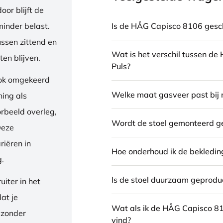
or blijft de
Is de HÅG Capisco 8106 gesch
inder belast.
ussen zittend en
Wat is het verschil tussen d
en blijven.
Puls?
ook omgekeerd
Welke maat gasveer past bij 
ning als
orbeeld overleg,
Wordt de stoel gemonteerd g
Deze
riëren in
Hoe onderhoud ik de bekledin
g.
Is de stoel duurzaam geprodu
iter in het
dat je
Wat als ik de HÅG Capisco 8
 zonder
vind?