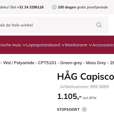
dvies?
Bel
+31 24 3296116
100 dagen
gratis proefperiode
ische muis
Laptopstandaard
Monitorarm
Accessoire
HÅG Capisco
Artikelnummer: 999.3889
1.105,-
incl. BTW
STOFSOORT
?