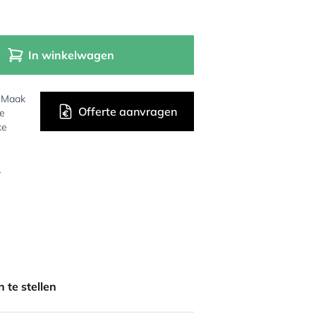
In winkelwagen
? Maak
Offerte aanvragen
de
ke
r
 te stellen