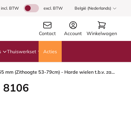
incl. BTW
excl. BTW
België (Nederlands)
Contact
Account
Winkelwagen
s
Thuiswerkset
Acties
HÅG Capisco 8106 - Capture (Gabriel) - Wol / Polyamide - CPT5101 - Green-grey - Moss Grey - 265 mm (Zithoogte 53-79cm) - Harde wielen t.b.v. zachte vloeren
 8106