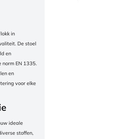
okk in
liteit. De stoel
ld en
se norm EN 1335.
len en
tering voor elke
ie
ouw ideale
iverse stoffen,