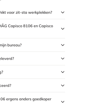
ikt voor zit-sta werkplekken?
e HÅG Capisco 8106 en Capisco
mijn bureau?
eleverd?
g?
ceerd?
106 ergens anders goedkoper