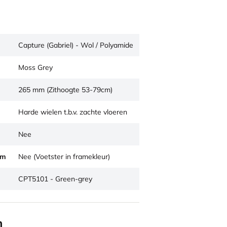
Capture (Gabriel) - Wol / Polyamide
Moss Grey
265 mm (Zithoogte 53-79cm)
Harde wielen t.b.v. zachte vloeren
Nee
um
Nee (Voetster in framekleur)
CPT5101 - Green-grey
n