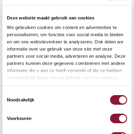
VLOERCONTACT
?
Deze website maakt gebruik van cookies
We gebruiken cookies om content en advertenties te
personaliseren, om functies voor social media te bieden
VOETENRING
?
en om ons websiteverkeer te analyseren. Ook delen we
informatie over uw gebruik van onze site met onze
partners voor social media, adverteren en analyse. Deze
partners kunnen deze gegevens combineren met andere
VOETENSTER IN GEPOLIJST ALUMINIUM
?
informatie die u aan ze heeft verstrekt of die ze hebben
verzameld op basis van uw gebruik van hun services.
Toestemmingsselectie
Noodzakelijk
Beschikbaar
Levertijd: 3-6 weken
Voorkeuren