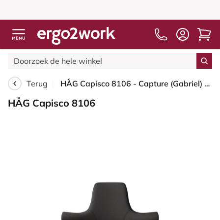
Terug
HÅG Capisco 8106 - Capture (Gabriel) - Wol / Polyamide - CPT5501 - Charcoal - Blush Rose - 200 mm (Zithoogte 46-64mm) - Glijdoppen
HÅG Capisco 8106