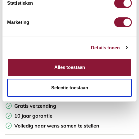
Aantal:
Statistieken
In winkelwagen
Marketing
Offerte aanvragen
Details tonen
Opzoek naar een offerte op maat? Maak je werkplek compleet
en vraag in de winkelwagen direct een persoonlijke offerte aan.
Alles toestaan
Toevoegen aan vergelijker
Selectie toestaan
Laagste Prijsgarantie
Gratis verzending
10 jaar garantie
Volledig naar wens samen te stellen