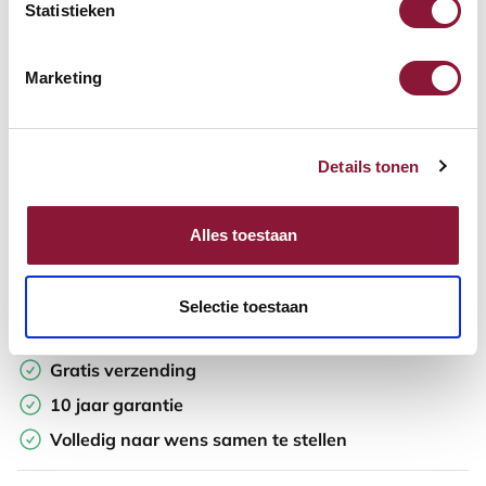
Aantal:
Statistieken
In winkelwagen
Marketing
Offerte aanvragen
Details tonen
Opzoek naar een offerte op maat? Maak je werkplek compleet
en vraag in de winkelwagen direct een persoonlijke offerte aan.
Alles toestaan
Toevoegen aan vergelijker
Selectie toestaan
Laagste Prijsgarantie
Gratis verzending
10 jaar garantie
Volledig naar wens samen te stellen