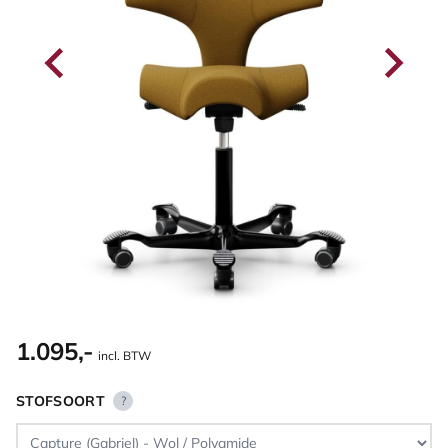
1.095,-
incl. BTW
STOFSOORT
?