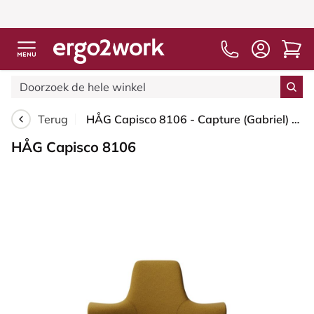
Terug
HÅG Capisco 8106 - Capture (Gabriel) - Wol / Polyamide - CPT6401 - Ochre - Zwart - 150mm - Harde wielen t.b.v. zachte vloeren
HÅG Capisco 8106