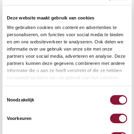
VLOERCONTACT
?
Deze website maakt gebruik van cookies
We gebruiken cookies om content en advertenties te
personaliseren, om functies voor social media te bieden
VOETENRING
?
en om ons websiteverkeer te analyseren. Ook delen we
informatie over uw gebruik van onze site met onze
partners voor social media, adverteren en analyse. Deze
partners kunnen deze gegevens combineren met andere
VOETENSTER IN GEPOLIJST ALUMINIUM
?
informatie die u aan ze heeft verstrekt of die ze hebben
verzameld op basis van uw gebruik van hun services.
Toestemmingsselectie
Noodzakelijk
Beschikbaar
Levertijd: 3-6 weken
Voorkeuren