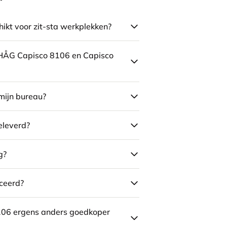
ikt voor zit-sta werkplekken?
e HÅG Capisco 8106 en Capisco
mijn bureau?
eleverd?
g?
ceerd?
106 ergens anders goedkoper