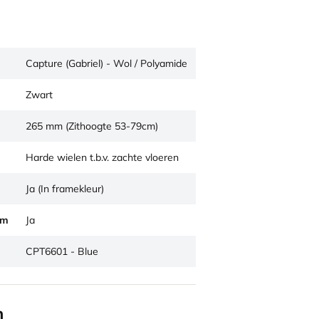
Capture (Gabriel) - Wol / Polyamide
Zwart
265 mm (Zithoogte 53-79cm)
Harde wielen t.b.v. zachte vloeren
Ja (In framekleur)
um
Ja
CPT6601 - Blue
n