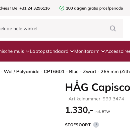
dvies?
Bel
+31 24 3296116
100 dagen
gratis proefperiode
ische muis
Laptopstandaard
Monitorarm
Accessoire
- Wol / Polyamide - CPT6601 - Blue - Zwart - 265 mm (Zitho
HÅG Capisco
Artikelnummer: 999.3474
1.330,-
incl. BTW
STOFSOORT
?