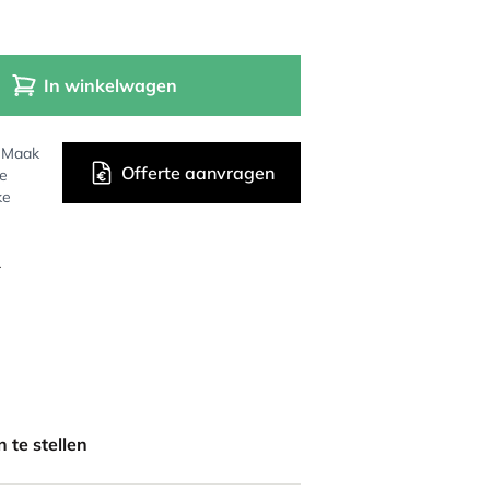
In winkelwagen
? Maak
Offerte aanvragen
de
ke
r
 te stellen