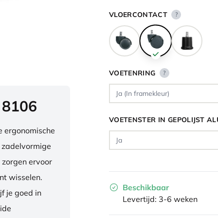
VLOERCONTACT
?
VOETENRING
?
 8106
VOETENSTER IN GEPOLIJST A
ve ergonomische
e zadelvormige
 zorgen ervoor
nt wisselen.
Beschikbaar
f je goed in
Levertijd: 3-6 weken
eide