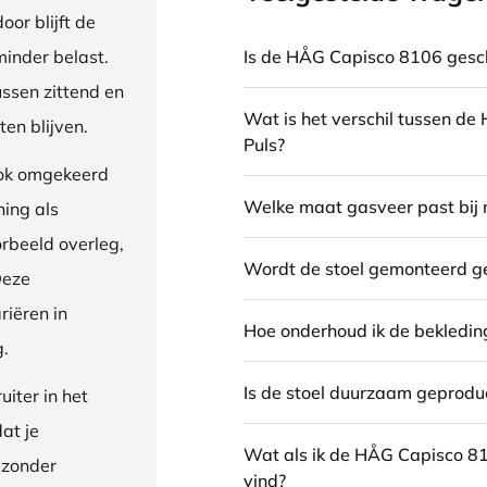
or blijft de
Is de HÅG Capisco 8106 gesch
inder belast.
ussen zittend en
Wat is het verschil tussen d
en blijven.
Puls?
ook omgekeerd
Welke maat gasveer past bij 
ning als
orbeeld overleg,
Wordt de stoel gemonteerd g
Deze
riëren in
Hoe onderhoud ik de bekledin
g.
Is de stoel duurzaam geprodu
iter in het
dat je
Wat als ik de HÅG Capisco 8
 zonder
vind?