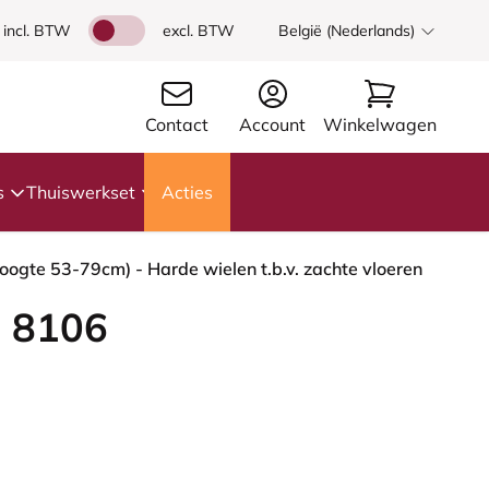
incl. BTW
excl. BTW
België (Nederlands)
Contact
Account
Winkelwagen
s
Thuiswerkset
Acties
ogte 53-79cm) - Harde wielen t.b.v. zachte vloeren
 8106