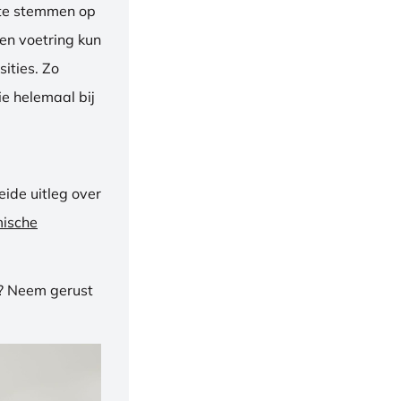
f te stemmen op
een voetring kun
ities. Zo
e helemaal bij
ide uitleg over
mische
n? Neem gerust