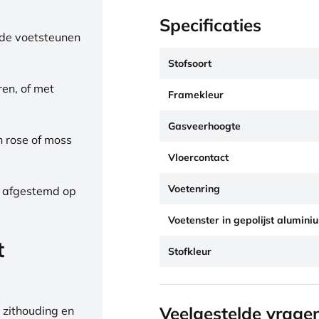
Specificaties
de voetsteunen
Stofsoort
ren, of met
Framekleur
Gasveerhoogte
h rose of moss
Vloercontact
Voetenring
, afgestemd op
Voetenster in gepolijst alumini
t
Stofkleur
Veelgestelde vrage
 zithouding en