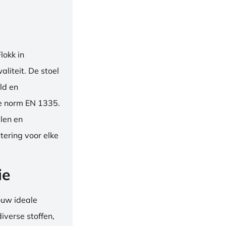
okk in
liteit. De stoel
ld en
se norm EN 1335.
len en
tering voor elke
ie
ouw ideale
iverse stoffen,