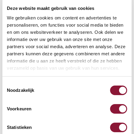
Deze website maakt gebruik van cookies
VOETENRING
?
We gebruiken cookies om content en advertenties te
personaliseren, om functies voor social media te bieden
en om ons websiteverkeer te analyseren. Ook delen we
informatie over uw gebruik van onze site met onze
VOETENSTER IN GEPOLIJST ALUMINIUM
?
partners voor social media, adverteren en analyse. Deze
partners kunnen deze gegevens combineren met andere
informatie die u aan ze heeft verstrekt of die ze hebben
verzameld op basis van uw gebruik van hun services.
Toestemmingsselectie
Beschikbaar
Noodzakelijk
Levertijd: 3-6 weken
Voorkeuren
Aantal:
Statistieken
In winkelwagen