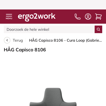
Terug
HÅG Capisco 8106 - Cura Loop (Gabriel) - Gerecycled Polyester - CLP60109 - Grey - Moss Grey - 150mm - Zachte wielen t.b.v. harde vloeren
HÅG Capisco 8106