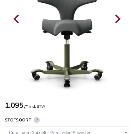
1.095,-
incl. BTW
STOFSOORT
?