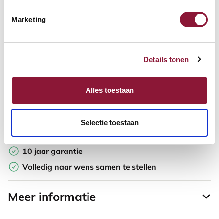
Marketing
Offerte aanvragen
Opzoek naar een offerte op maat? Maak je werkplek compleet
Details tonen
en vraag in de winkelwagen direct een persoonlijke offerte aan.
Toevoegen aan vergelijker
Alles toestaan
Laagste Prijsgarantie
Selectie toestaan
Gratis verzending
10 jaar garantie
Volledig naar wens samen te stellen
Meer informatie