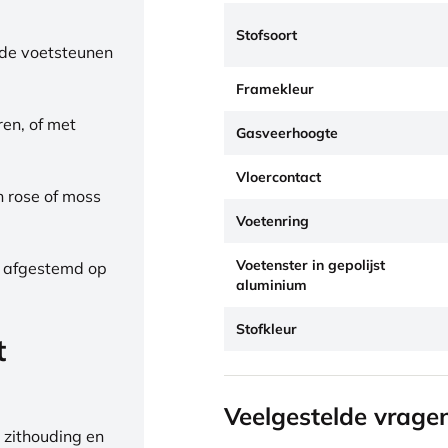
Stofsoort
de voetsteunen
Framekleur
ren, of met
Gasveerhoogte
Vloercontact
h rose of moss
Voetenring
Voetenster in gepolijst
, afgestemd op
aluminium
Stofkleur
t
Veelgestelde vrage
 zithouding en