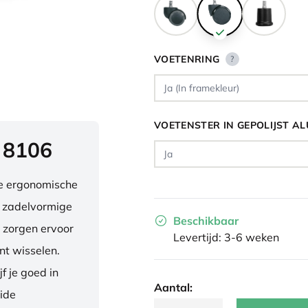
VOETENRING
?
VOETENSTER IN GEPOLIJST A
 8106
ve ergonomische
e zadelvormige
Beschikbaar
 zorgen ervoor
Levertijd: 3-6 weken
nt wisselen.
f je goed in
Aantal:
eide