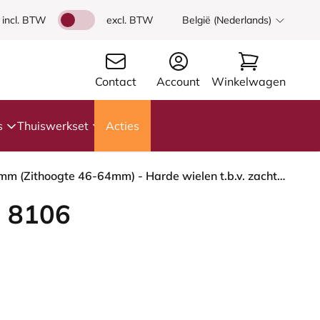
incl. BTW
excl. BTW
België (Nederlands)
Contact
Account
Winkelwagen
s
Thuiswerkset
Acties
HÅG Capisco 8106 - Cura Loop (Gabriel) - Gerecycled Polyester - CLP60109 - Grey - Zwart - 200 mm (Zithoogte 46-64mm) - Harde wielen t.b.v. zachte vloeren
 8106