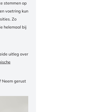
f te stemmen op
een voetring kun
ities. Zo
e helemaal bij
ide uitleg over
mische
n? Neem gerust