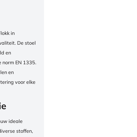
okk in
liteit. De stoel
ld en
se norm EN 1335.
len en
tering voor elke
ie
ouw ideale
iverse stoffen,