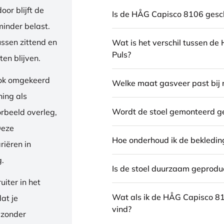
or blijft de
Is de HÅG Capisco 8106 gesch
inder belast.
ussen zittend en
Wat is het verschil tussen d
Puls?
en blijven.
ook omgekeerd
Welke maat gasveer past bij 
ning als
Wordt de stoel gemonteerd g
orbeeld overleg,
Deze
Hoe onderhoud ik de bekledin
riëren in
g.
Is de stoel duurzaam geprodu
iter in het
Wat als ik de HÅG Capisco 8
dat je
vind?
 zonder