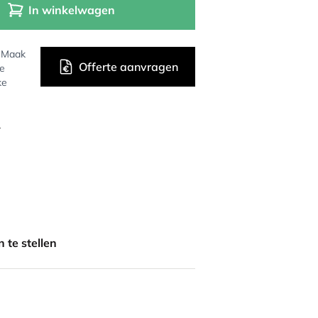
In winkelwagen
? Maak
Offerte aanvragen
de
ke
r
 te stellen