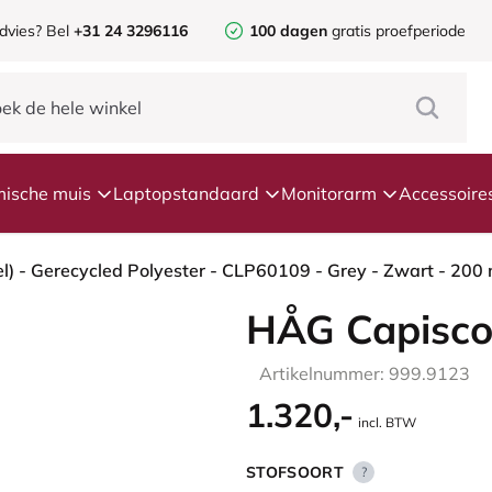
dvies?
Bel
+31 24 3296116
100 dagen
gratis proefperiode
ische muis
Laptopstandaard
Monitorarm
Accessoire
HÅG Capisco
Artikelnummer: 999.9123
1.320,-
incl. BTW
STOFSOORT
?