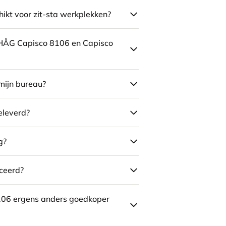
ikt voor zit-sta werkplekken?
e HÅG Capisco 8106 en Capisco
mijn bureau?
eleverd?
g?
ceerd?
106 ergens anders goedkoper