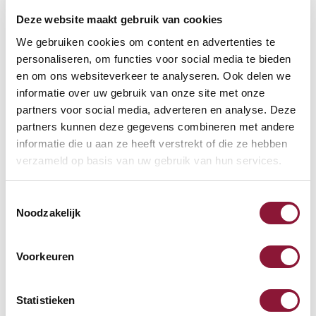
Deze website maakt gebruik van cookies
VOETENRING
?
We gebruiken cookies om content en advertenties te
personaliseren, om functies voor social media te bieden
en om ons websiteverkeer te analyseren. Ook delen we
informatie over uw gebruik van onze site met onze
VOETENSTER IN GEPOLIJST ALUMINIUM
?
partners voor social media, adverteren en analyse. Deze
partners kunnen deze gegevens combineren met andere
informatie die u aan ze heeft verstrekt of die ze hebben
verzameld op basis van uw gebruik van hun services.
Toestemmingsselectie
Beschikbaar
Noodzakelijk
Levertijd: 3-6 weken
Voorkeuren
Aantal:
Statistieken
In winkelwagen