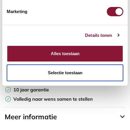
Marketing
Offerte aanvragen
Opzoek naar een offerte op maat? Maak je werkplek compleet
Details tonen
en vraag in de winkelwagen direct een persoonlijke offerte aan.
Toevoegen aan vergelijker
Alles toestaan
Laagste Prijsgarantie
Selectie toestaan
Gratis verzending
10 jaar garantie
Volledig naar wens samen te stellen
Meer informatie