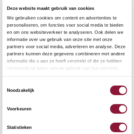
Deze website maakt gebruik van cookies
VOETENRING
?
We gebruiken cookies om content en advertenties te
personaliseren, om functies voor social media te bieden
en om ons websiteverkeer te analyseren. Ook delen we
informatie over uw gebruik van onze site met onze
VOETENSTER IN GEPOLIJST ALUMINIUM
?
partners voor social media, adverteren en analyse. Deze
partners kunnen deze gegevens combineren met andere
informatie die u aan ze heeft verstrekt of die ze hebben
verzameld op basis van uw gebruik van hun services.
Toestemmingsselectie
Beschikbaar
Noodzakelijk
Levertijd: 3-6 weken
Voorkeuren
Aantal:
Statistieken
In winkelwagen