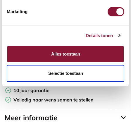
Marketing
Offerte aanvragen
Opzoek naar een offerte op maat? Maak je werkplek compleet
Details tonen
en vraag in de winkelwagen direct een persoonlijke offerte aan.
Toevoegen aan vergelijker
Alles toestaan
Laagste Prijsgarantie
Selectie toestaan
Gratis verzending
10 jaar garantie
Volledig naar wens samen te stellen
Meer informatie