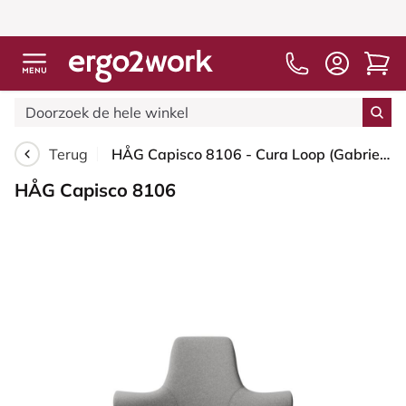
Terug
HÅG Capisco 8106 - Cura Loop (Gabriel) - Gerecycled Polyester - CLP60110 Light grey - Wit - 265 mm (Zithoogte 53-79cm) - Zachte wielen t.b.v. harde vloeren
HÅG Capisco 8106