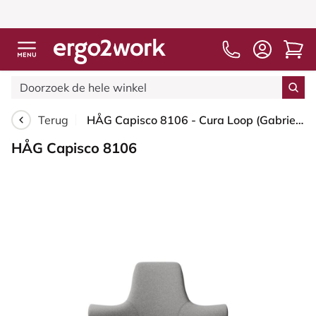
Terug
HÅG Capisco 8106 - Cura Loop (Gabriel) - Gerecycled Polyester - CLP60110 Light grey - Zilver - 265 mm (Zithoogte 53-79cm) - Zachte wielen t.b.v. harde vloeren
HÅG Capisco 8106