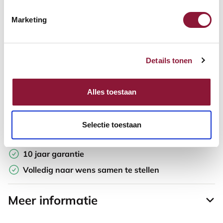
Marketing
Offerte aanvragen
Opzoek naar een offerte op maat? Maak je werkplek compleet
Details tonen
en vraag in de winkelwagen direct een persoonlijke offerte aan.
Toevoegen aan vergelijker
Alles toestaan
Laagste Prijsgarantie
Selectie toestaan
Gratis verzending
10 jaar garantie
Volledig naar wens samen te stellen
Meer informatie