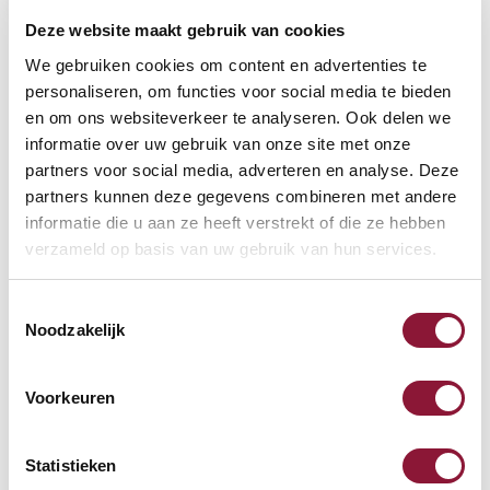
Deze website maakt gebruik van cookies
VOETENRING
?
We gebruiken cookies om content en advertenties te
personaliseren, om functies voor social media te bieden
en om ons websiteverkeer te analyseren. Ook delen we
informatie over uw gebruik van onze site met onze
VOETENSTER IN GEPOLIJST ALUMINIUM
?
partners voor social media, adverteren en analyse. Deze
partners kunnen deze gegevens combineren met andere
informatie die u aan ze heeft verstrekt of die ze hebben
verzameld op basis van uw gebruik van hun services.
Toestemmingsselectie
Beschikbaar
Noodzakelijk
Levertijd: 3-6 weken
Voorkeuren
Aantal:
Statistieken
In winkelwagen