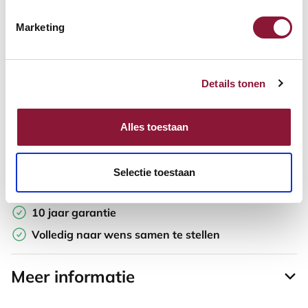
Marketing
Offerte aanvragen
Opzoek naar een offerte op maat? Maak je werkplek compleet
Details tonen
en vraag in de winkelwagen direct een persoonlijke offerte aan.
Toevoegen aan vergelijker
Alles toestaan
Laagste Prijsgarantie
Selectie toestaan
Gratis verzending
10 jaar garantie
Volledig naar wens samen te stellen
Meer informatie