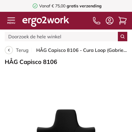
Vanaf € 75,00
gratis verzending
Terug
HÅG Capisco 8106 - Cura Loop (Gabriel) - Gerecycled Polyester - CLP60999 Black - Moss Grey - 150mm - Harde wielen t.b.v. zachte vloeren
HÅG Capisco 8106