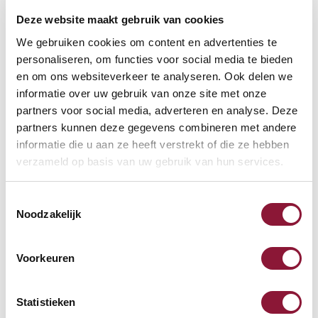
Deze website maakt gebruik van cookies
VOETENRING
?
We gebruiken cookies om content en advertenties te
personaliseren, om functies voor social media te bieden
en om ons websiteverkeer te analyseren. Ook delen we
informatie over uw gebruik van onze site met onze
VOETENSTER IN GEPOLIJST ALUMINIUM
?
partners voor social media, adverteren en analyse. Deze
partners kunnen deze gegevens combineren met andere
informatie die u aan ze heeft verstrekt of die ze hebben
verzameld op basis van uw gebruik van hun services.
Toestemmingsselectie
Beschikbaar
Noodzakelijk
Levertijd: 3-6 weken
Voorkeuren
Aantal:
Statistieken
In winkelwagen