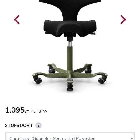
1.095,-
incl. BTW
STOFSOORT
?